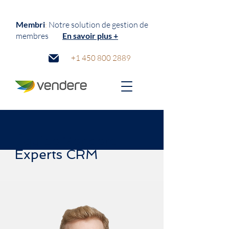
Membri
:
N
otre solution de gestion de
membres
En savoir plus +
+1 450 800 2889
Équipe Vendere—
Experts CRM