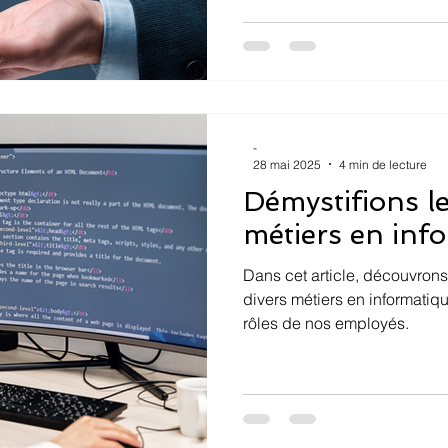
des communications. En utili
activités, vous pouvez avoi
toutes les interactions avec un
gestion des relations et la p
-
28 mai 2025
4 min de lecture
Démystifions le
métiers en inf
Dans cet article, découvrons 
divers métiers en informatiq
rôles de nos employés.