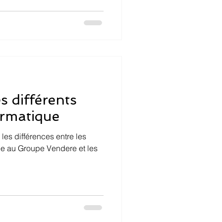
sant efficacement les
r une vue d'ensemble de
 client, ce qui facilite la
rise de décis
s différents
ormatique
les différences entre les
ue au Groupe Vendere et les