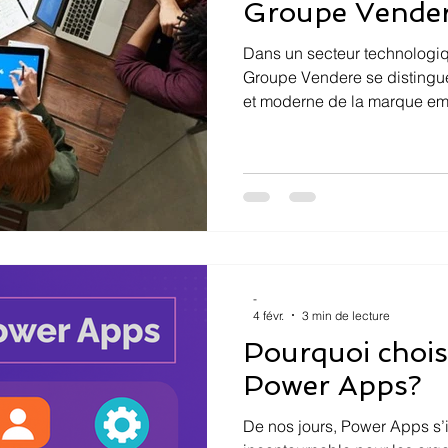
Groupe Vende
Dans un secteur technologiq
Groupe Vendere se distingu
et moderne de la marque empl
clair : offrir à nos employés 
demain une expérience de tra
la confiance, la flexibilité et 
personnelle.
-
4 févr.
3 min de lecture
Pourquoi chois
Power Apps?
De nos jours, Power Apps s’