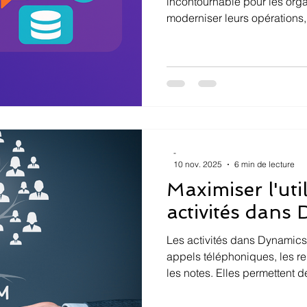
incontournable pour les orga
moderniser leurs opérations,
et centraliser leurs données.
-
10 nov. 2025
6 min de lecture
Maximiser l'uti
activités dans
Les activités dans Dynamics 
appels téléphoniques, les re
les notes. Elles permettent d
interactions avec vos clients
des actions futures et de gar