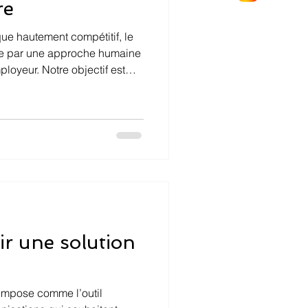
re
ue hautement compétitif, le
e par une approche humaine
oyeur. Notre objectif est
actuels et aux talents de
vail stimulante, fondée sur
l’équilibre travail–vie
ir une solution
impose comme l’outil