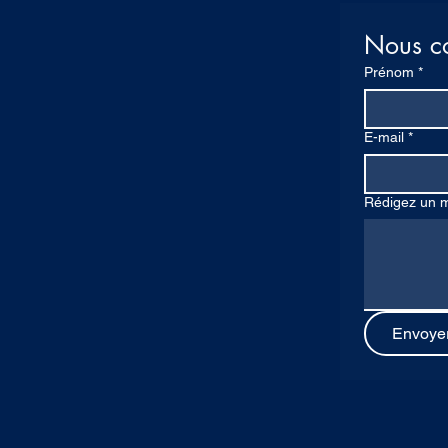
Nous co
Prénom
*
E-mail
*
Rédigez un 
Envoye
.