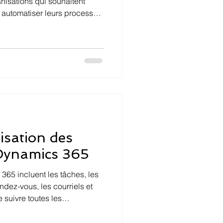
nisations qui souhaitent
 automatiser leurs processus
lisation des
 Dynamics 365
365 incluent les tâches, les
ndez-vous, les courriels et
e suivre toutes les
 et prospects, de planifier
der une trace de l'historique