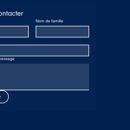
ntacter
Nom de famille
message
r