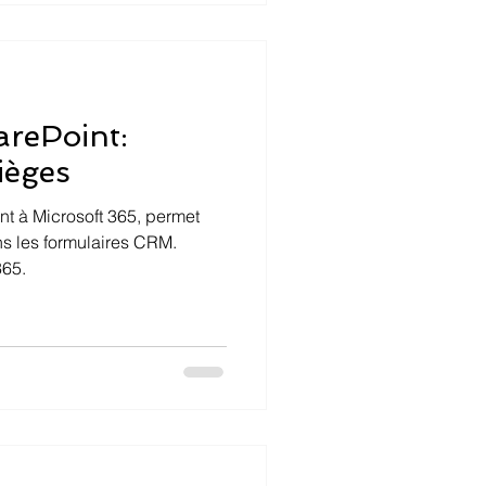
arePoint:
ièges
nt à Microsoft 365, permet
ns les formulaires CRM.
365.