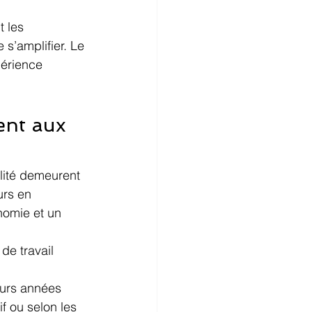
 les 
 s’amplifier. Le 
érience 
ent aux 
ilité demeurent 
urs en 
nomie et un 
de travail 
eurs années
if ou selon les 