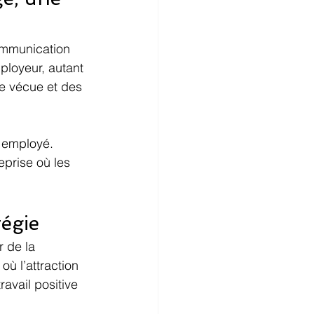
ommunication 
ployeur, autant 
re vécue et des 
 employé. 
prise où les 
tégie
 de la 
ù l’attraction 
ravail positive 