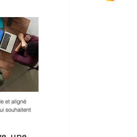
le et aligné 
ui souhaitent 
e, une 