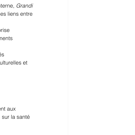
terne, 
Grandi 
es liens entre 
prise
ments 
és
turelles et 
ent aux 
sur la santé 