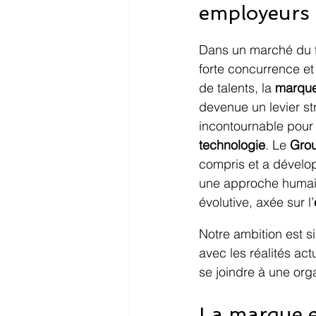
employeurs 
Dans un marché du t
forte concurrence et
de talents, la 
marque
devenue un levier st
incontournable pour 
technologie
. Le 
Gro
compris et a dévelop
une approche humain
évolutive, axée sur l’
Notre ambition est si
avec les réalités ac
se joindre à une org
La marque e