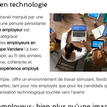
en technologie
ravail marqué par une 
 une pénurie persistante 
 employeur
 est 
ratégique 
les 
employeurs en 
upe Vendere
 l’a bien 
pé, au fil des années, 
e, cohérente et 
expérience employé
.
mple : offrir un environnement de travail stimulant, flexib
tuelles, tant pour nos employés que pour les candidats q
anisation technologique tournée vers l’avenir.
mployeur : bien plus qu’une imag