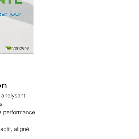
on
 analysant 
s 
la performance 
tif, aligné 