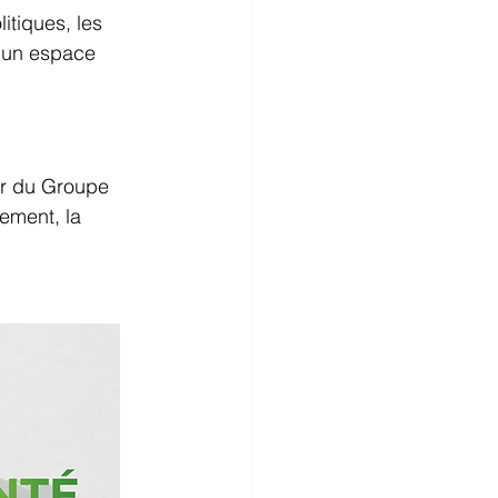
itiques, les 
t un espace 
ur du Groupe 
ement, la 