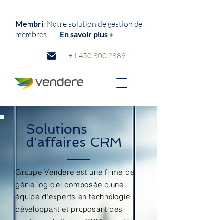
Membri
:
N
otre solution de gestion de
membres
En savoir plus +
+1 450 800 2889
Solutions
d'affaires CRM
Groupe Vendere est une firme de
génie logiciel composée d'une
équipe d’experts en technologie
développant et proposant des