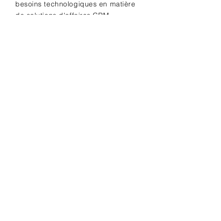
besoins technologiques en matière
de solutions d'affaires CRM.
Contactez-nous dès aujourd'hui pour
une consultation gratuite.
Nous
choisir!
Discutons de votre projet!
Souscrivez à notre 
infolettre • Restez à l'affut 
des nouveautés CRM!
Email
*
Souscrire